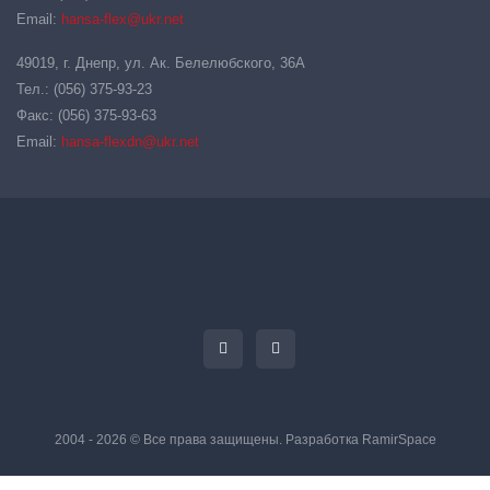
Email:
hansa-flex@ukr.net
49019, г. Днепр, ул. Ак. Белелюбского, 36А
Тел.: (056) 375-93-23
Факс: (056) 375-93-63
Email:
hansa-flexdn@ukr.net
2004 - 2026 © Все права защищены. Разработка
RamirSpace