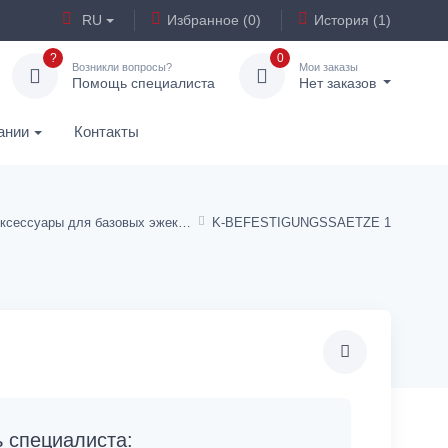
RU
Избранное (0)
История (1)
?
0
Возникли вопросы?
Мои заказы
Помощь специалиста
Нет заказов
ании
Контакты
Аксессуары для базовых эжекторов SBP-C
K-BEFESTIGUNGSSAETZE 1
специалиста: