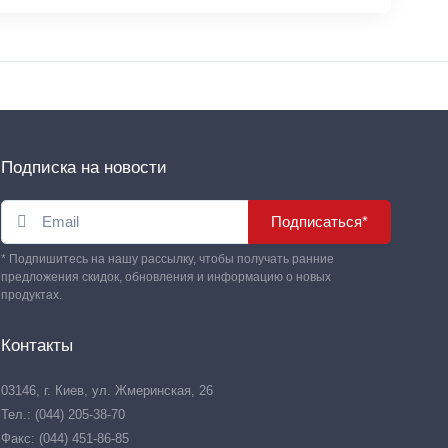
Подписка на новости
Подписаться*
* Подпишитесь на нашу рассылку, чтобы получать ранние
предложения скидок, обновления и информацию о новых
продуктах.
Контакты
03146, г. Киев, ул. Жмеринская, 26
Тел.: (044) 205-38-70
Факс: (044) 451-86-85