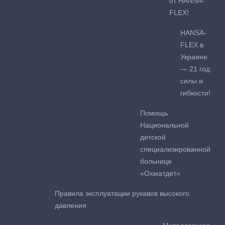
от HANSA-
FLEX!
HANSA-
FLEX в
Украине
— 21 год
силы и
гибкости!
Помощь
Национальной
детской
специализированной
больнице
«Охматдет»
Правила эксплуатации рукавов высокого
давления