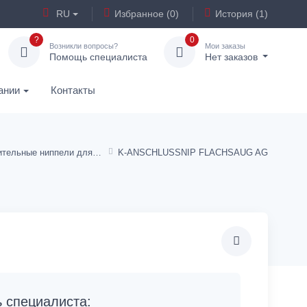
RU
Избранное (0)
История (1)
?
0
Возникли вопросы?
Мои заказы
Помощь специалиста
Нет заказов
ании
Контакты
Соединительные ниппели для плоских присосок, круглые
K-ANSCHLUSSNIP FLACHSAUG AG
специалиста: