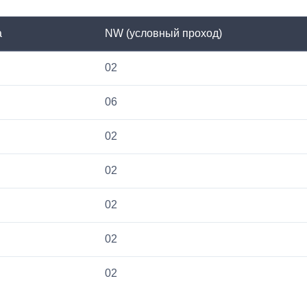
а
NW (условный проход)
02
06
02
02
02
02
02