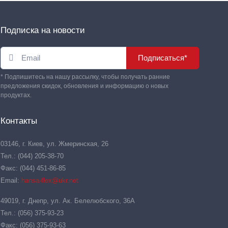
Подписка на новости
Подписаться*
* Подпишитесь на нашу рассылку, чтобы получать ранние
предложения скидок, обновления и информацию о новых
продуктах.
Контакты
03146, г. Киев, ул. Жмеринская, 26
Тел.: (044) 205-38-70
Факс: (044) 451-86-85
Email:
hansa-flex@ukr.net
49019, г. Днепр, ул. Ак. Белелюбского, 36А
Тел.: (056) 375-93-23
Факс: (056) 375-93-63