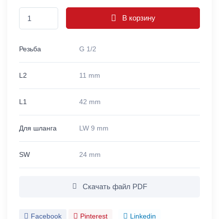
В корзину
Резьба
G 1/2
L2
11 mm
L1
42 mm
Для шланга
LW 9 mm
SW
24 mm
Скачать файл PDF
Facebook
Pinterest
Linkedin