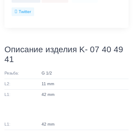
Twitter
Описание изделия K- 07 40 49
41
Резьба:
G 1/2
L2:
11 mm
L1:
42 mm
L1:
42 mm