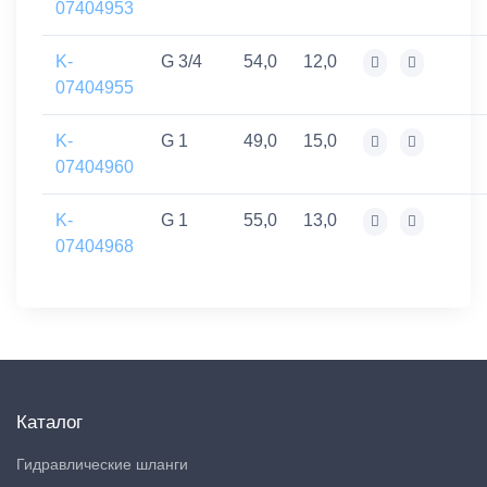
07404953
K-
G 3/4
54,0
12,0
07404955
K-
G 1
49,0
15,0
07404960
K-
G 1
55,0
13,0
07404968
Каталог
Гидравлические шланги