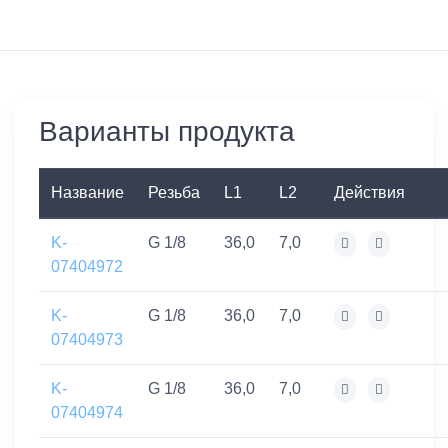
Варианты продукта
Название
Резьба
L1
L2
Действия
K-
G 1/8
36,0
7,0
07404972
K-
G 1/8
36,0
7,0
07404973
K-
G 1/8
36,0
7,0
07404974