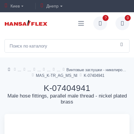
Киев
Днепр
?
0
Винтовые заглушки - никелированная латунь
MAS_K-TR_AG_MS_NI
K-07404941
K-07404941
Male hose fittings, parallel male thread - nickel plated
brass