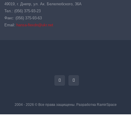
49019, г. Днепр, ул. Ак. Белелюбского, 36А
Тел.: (056) 375-93-23
Факс: (056) 375-93-63
Email:
hansa-flexdn@ukr.net
2004 - 2026 © Все права защищены. Разработка
RamirSpace