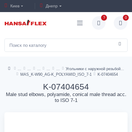
Киев
Днепр
?
0
Угольники с наружной резьбой
MAS_K-W90_AG-K_POLYAMID_ISO_7-1
K-07404654
K-07404654
Male stud elbows, polyamide, conical male thread acc.
to ISO 7-1