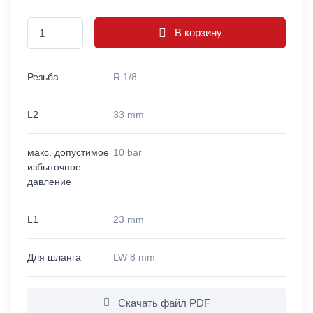
В корзину
Резьба
R 1/8
L2
33 mm
макс. допустимое
10 bar
избыточное
давление
L1
23 mm
Для шланга
LW 8 mm
Скачать файл PDF