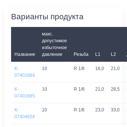
Варианты продукта
макс.
допустимое
избыточное
Название
давление
Резьба
L1
L2
K-
10
R 1/8
16,0
21,0
07401684
K-
10
R 1/8
21,0
28,5
07401685
K-
10
R 1/8
23,0
33,0
07404654