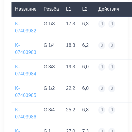
Название
Резьба
L1
L2
Действия
K-
G 1/8
17,3
6,3
07403982
K-
G 1/4
18,3
6,2
07403983
K-
G 3/8
19,3
6,0
07403984
K-
G 1/2
22,2
6,0
07403985
K-
G 3/4
25,2
6,8
07403986
K-
G 1
27,0
7,3