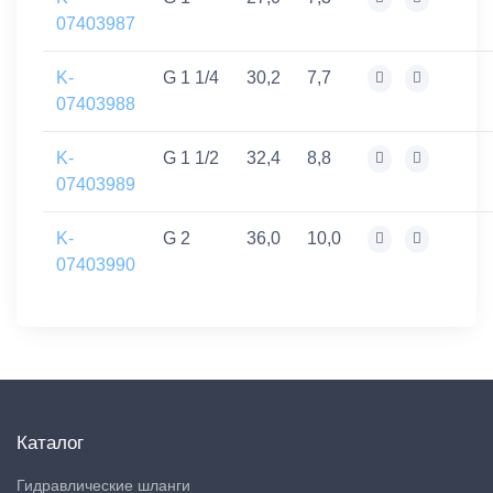
07403987
K-
G 1 1/4
30,2
7,7
07403988
K-
G 1 1/2
32,4
8,8
07403989
K-
G 2
36,0
10,0
07403990
Каталог
Гидравлические шланги