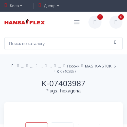
Киев
Днепр
?
0
Пробки
MAS_K-VSTOK_6
K-07403987
K-07403987
Plugs, hexagonal