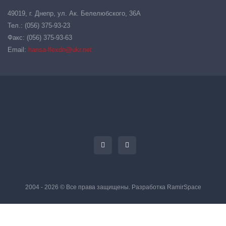
49019, г. Днепр, ул. Ак. Белелюбского, 36А
Тел.: (056) 375-93-23
Факс: (056) 375-93-63
Email:
hansa-flexdn@ukr.net
2004 - 2026 © Все права защищены. Разработка
RamirSpace