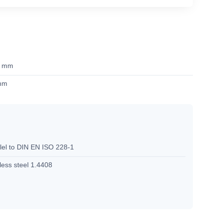
4 mm
mm
lel to DIN EN ISO 228-1
less steel 1.4408