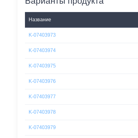
Варианты продукта
Название
K-07403973
K-07403974
K-07403975
K-07403976
K-07403977
K-07403978
K-07403979