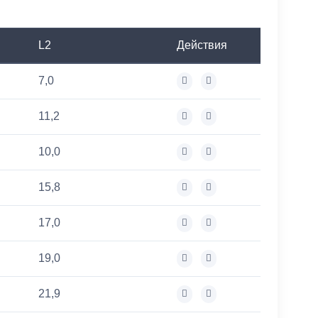
L2
Действия
7,0
11,2
10,0
15,8
17,0
19,0
21,9