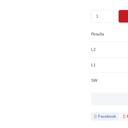
Резьба
L2
L1
SW
Facebook