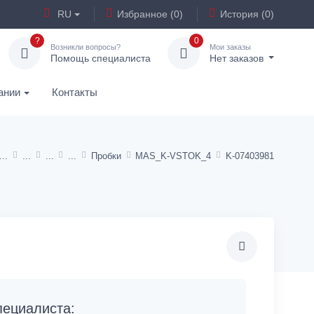
RU
Избранное (0)
История (0)
?
0
Возникли вопросы?
Мои заказы
Помощь специалиста
Нет заказов
ании
Контакты
Пробки
MAS_K-VSTOK_4
K-07403981
ециалиста: