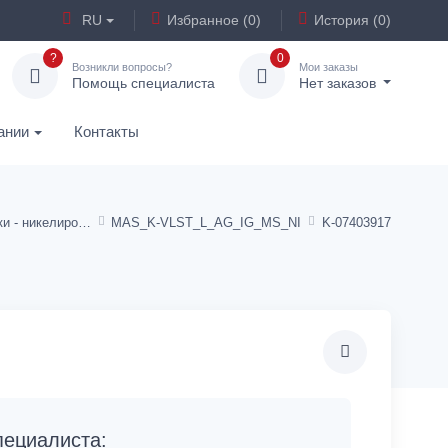
RU
Избранное (0)
История (0)
?
0
Возникли вопросы?
Мои заказы
Помощь специалиста
Нет заказов
ании
Контакты
Винтовые заглушки - никелированная латунь
MAS_K-VLST_L_AG_IG_MS_NI
K-07403917
ециалиста: