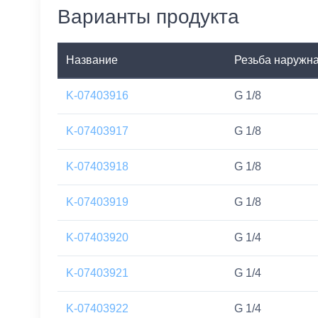
Варианты продукта
Название
Резьба наружн
K-07403916
G 1/8
K-07403917
G 1/8
K-07403918
G 1/8
K-07403919
G 1/8
K-07403920
G 1/4
K-07403921
G 1/4
K-07403922
G 1/4