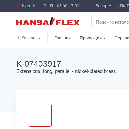
Киев
Пн-Пт: 08:00-17:00
Днепр
Пн-П
Каталог
Главная
Продукция
Серви
K-07403917
Extensions, long, parallel - nickel-plated brass