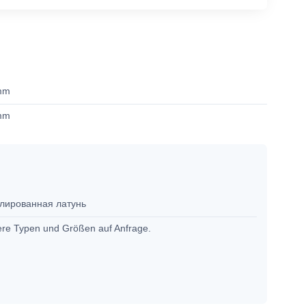
mm
mm
лированная латунь
ere Typen und Größen auf Anfrage.