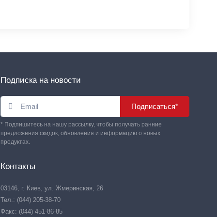
Подписка на новости
Подписаться*
* Подпишитесь на нашу рассылку, чтобы получать ранние
предложения скидок, обновления и информацию о новых
продуктах.
Контакты
03146, г. Киев, ул. Жмеринская, 26
Тел.: (044) 205-38-70
Факс: (044) 451-86-85