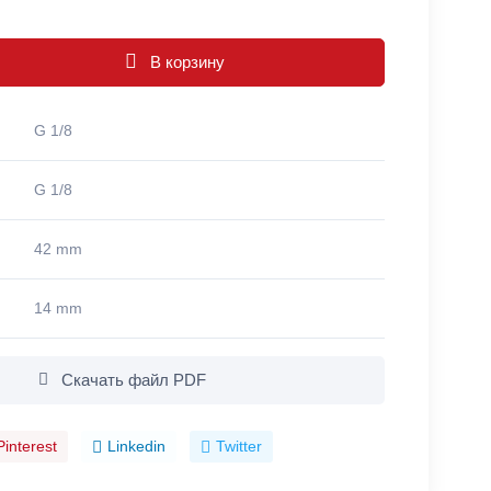
В корзину
G 1/8
G 1/8
42 mm
14 mm
Скачать файл PDF
Pinterest
Linkedin
Twitter