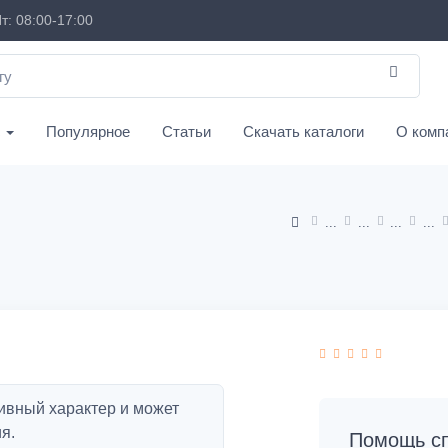
т: 08:00-17:00
с
Популярное
Статьи
Скачать каталоги
О комп
ивный характер и может
я.
Помощь сп