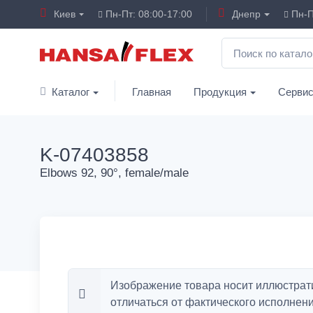
Киев
Пн-Пт: 08:00-17:00
Днепр
Пн-П
Каталог
Главная
Продукция
Серви
K-07403858
Elbows 92, 90°, female/male
Изображение товара носит иллюстрат
отличаться от фактического исполнени