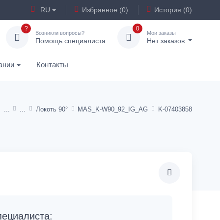
RU
Избранное (0)
История (0)
?
0
Возникли вопросы?
Мои заказы
Помощь специалиста
Нет заказов
ании
Контакты
Локоть 90°
MAS_K-W90_92_IG_AG
K-07403858
ециалиста: