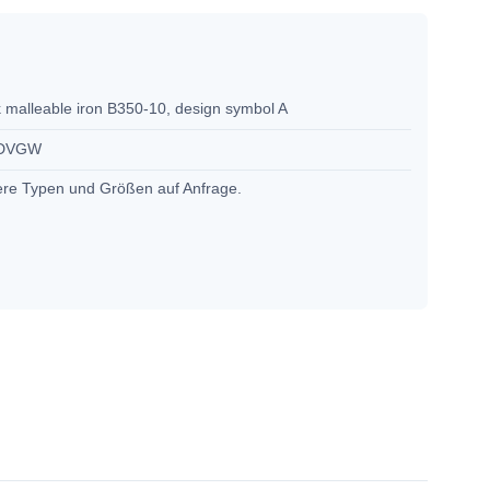
 malleable iron B350-10, design symbol A
 DVGW
ere Typen und Größen auf Anfrage.