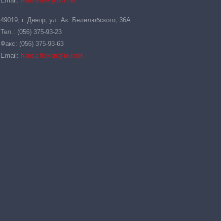
Email:
hansa-flex@ukr.net
49019, г. Днепр, ул. Ак. Белелюбского, 36А
Тел.: (056) 375-93-23
Факс: (056) 375-93-63
Email:
hansa-flexdn@ukr.net