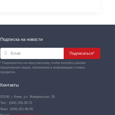
Подписка на новости
Подписаться*
* Подпишитесь на нашу рассылку, чтобы получать ранние
предложения скидок, обновления и информацию о новых
продуктах.
Контакты
03146, г. Киев, ул. Жмеринская, 26
Тел.: (044) 205-38-70
Факс: (044) 451-86-85