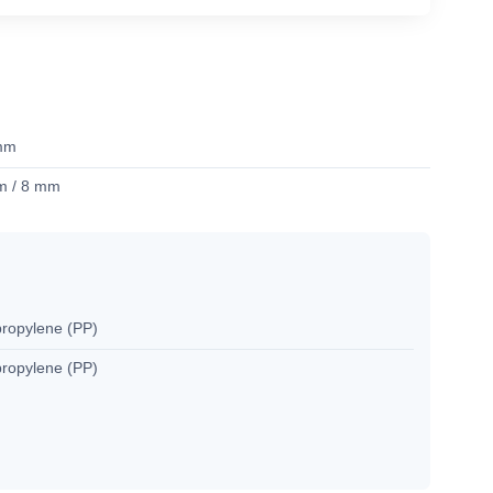
mm
m / 8 mm
propylene (PP)
propylene (PP)