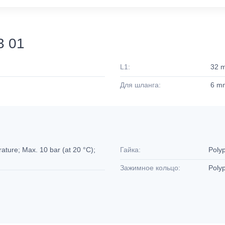
3 01
L1:
32 
Для шланга:
6 m
ture; Max. 10 bar (at 20 °C);
Гайка:
Poly
Зажимное кольцо:
Poly