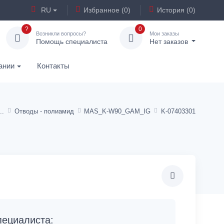
RU
Избранное (0)
История (0)
?
0
Возникли вопросы?
Мои заказы
Помощь специалиста
Нет заказов
ании
Контакты
Отводы - полиамид
MAS_K-W90_GAM_IG
K-07403301
ециалиста: