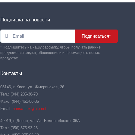
Подписка на новости
Подписаться*
* Подпишитесь на нашу рассылку, чтобы получать ранние
предложения скидок, обновления и информацию о новых
продуктах.
Контакты
03146, г. Киев, ул. Жмеринская, 26
Тел.: (044) 205-38-70
Факс: (044) 451-86-85
Email:
hansa-flex@ukr.net
49019, г. Днепр, ул. Ак. Белелюбского, 36А
Тел.: (056) 375-93-23