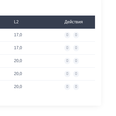
L2
Действия
17,0
17,0
20,0
20,0
20,0