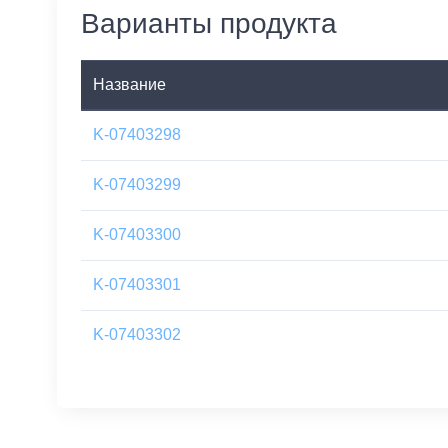
Варианты продукта
Название
K-07403298
K-07403299
K-07403300
K-07403301
K-07403302