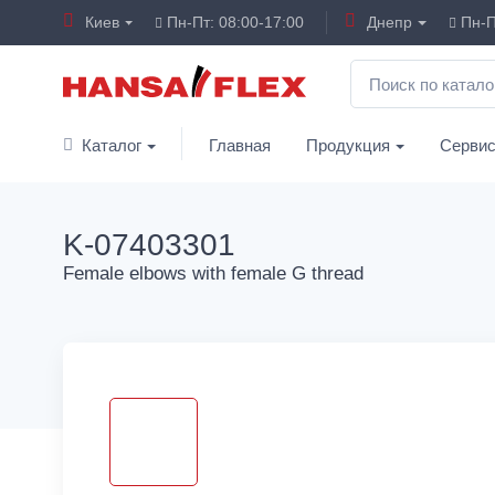
Киев
Пн-Пт: 08:00-17:00
Днепр
Пн-П
Каталог
Главная
Продукция
Серви
K-07403301
Female elbows with female G thread