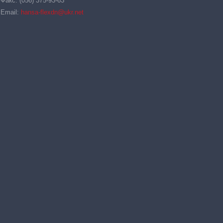
Факс: (056) 375-93-63
Email:
hansa-flexdn@ukr.net