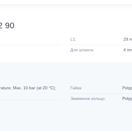
2 90
L1:
29 
Для шланга:
4 m
ture; Max. 10 bar (at 20 °C);
Гайка:
Poly
Зажимное кольцо:
Poly