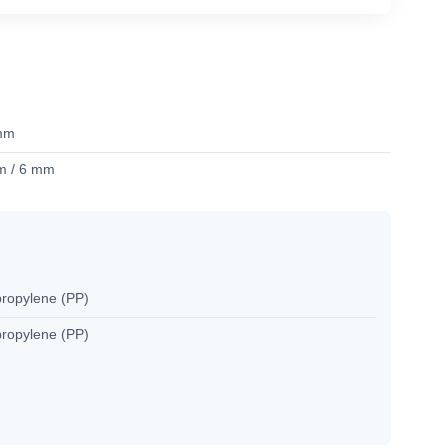
mm
m / 6 mm
propylene (PP)
propylene (PP)