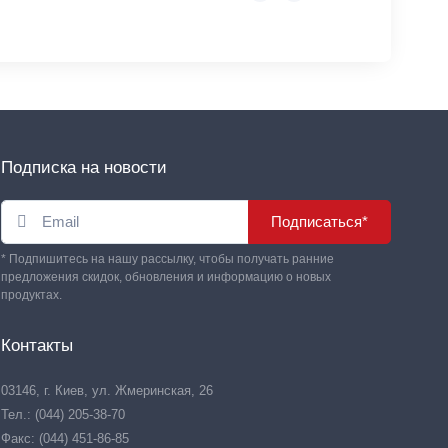
Подписка на новости
Подписаться*
* Подпишитесь на нашу рассылку, чтобы получать ранние
предложения скидок, обновления и информацию о новых
продуктах.
Контакты
03146, г. Киев, ул. Жмеринская, 26
Тел.: (044) 205-38-70
Факс: (044) 451-86-85