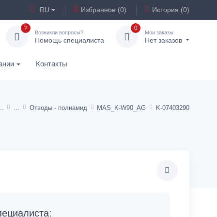
RU
Избранное (0)
История (0)
?
0
Возникли вопросы?
Мои заказы
Помощь специалиста
Нет заказов
ании
Контакты
Отводы - полиамид
MAS_K-W90_AG
K-07403290
ециалиста: