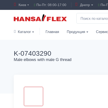
Киев
Пн-Пт: 08:00-17:00
Днепр
Пн-П
Каталог
Главная
Продукция
Серви
K-07403290
Male elbows with male G thread