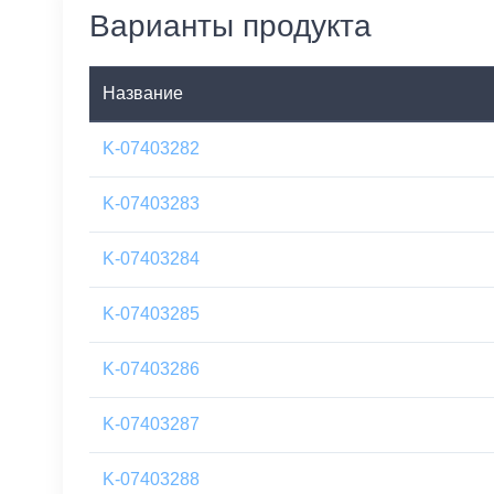
Варианты продукта
Название
K-07403282
K-07403283
K-07403284
K-07403285
K-07403286
K-07403287
K-07403288