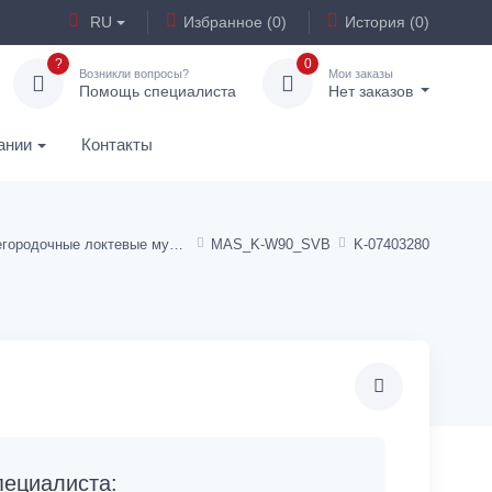
RU
Избранное (0)
История (0)
?
0
Возникли вопросы?
Мои заказы
Помощь специалиста
Нет заказов
ании
Контакты
Перегородочные локтевые муфты - полиамид
MAS_K-W90_SVB
K-07403280
ециалиста: