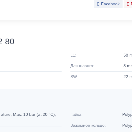
Facebook
2 80
L1:
58 
Для шланга:
8 m
SW:
22 
ture; Max. 10 bar (at 20 °C);
Гайка:
Poly
Зажимное кольцо:
Poly