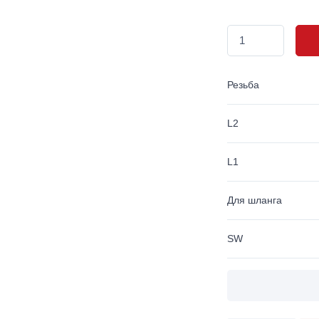
Резьба
L2
L1
Для шланга
SW