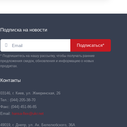
Подписка на новости
Подписаться*
* Подпишитесь на нашу рассылку, чтобы получать ранние
предложения скидок, обновления и информацию о новых
продуктах.
Контакты
03146, г. Киев, ул. Жмеринская, 26
Тел.: (044) 205-38-70
Факс: (044) 451-86-85
Email:
hansa-flex@ukr.net
49019, г. Днепр, ул. Ак. Белелюбского, 36А