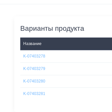
Варианты продукта
Название
K-07403278
K-07403279
K-07403280
K-07403281