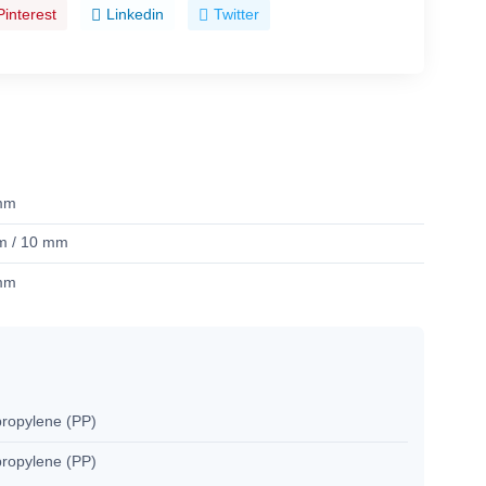
Pinterest
Linkedin
Twitter
mm
m / 10 mm
mm
propylene (PP)
propylene (PP)