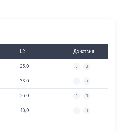
L2
Действия
25,0
33,0
36,0
43,0