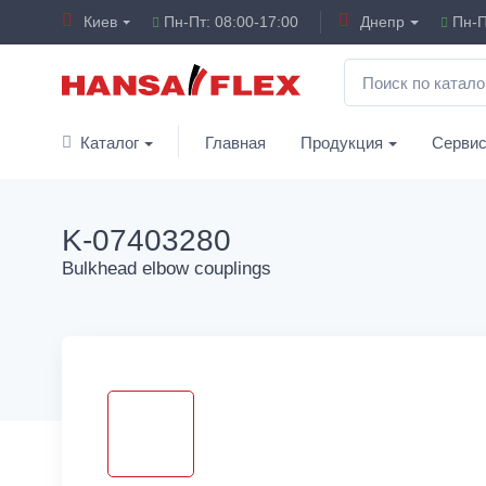
Киев
Пн-Пт: 08:00-17:00
Днепр
Пн-П
Каталог
Главная
Продукция
Серви
K-07403280
Bulkhead elbow couplings