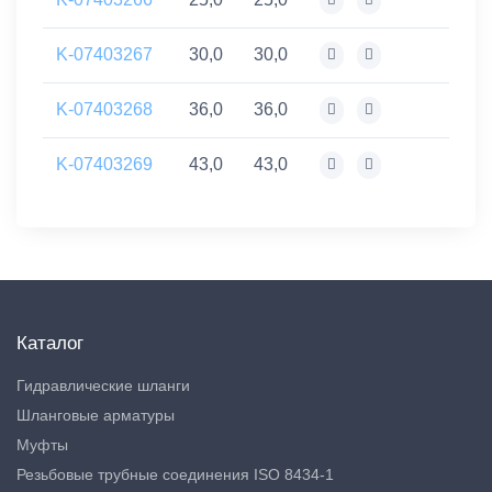
K-07403267
30,0
30,0
K-07403268
36,0
36,0
K-07403269
43,0
43,0
Каталог
Гидравлические шланги
Шланговые арматуры
Муфты
Резьбовые трубные соединения ISO 8434-1