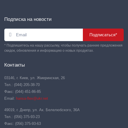
Подписка на новости
Подписаться*
* Подпишитесь на нашу рассылку, чтобы получать ранние предложения
скидок, обновления и информацию о новых продуктах.
Контакты
03146, г. Киев, ул. Жмеринская, 26
Тел.: (044) 205-38-70
Факс: (044) 451-86-85
Email:
hansa-flex@ukr.net
49019, г. Днепр, ул. Ак. Белелюбского, 36А
Тел.: (056) 375-93-23
Факс: (056) 375-93-63