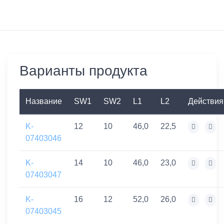
Варианты продукта
Название
SW1
SW2
L1
L2
Действия
K-
12
10
46,0
22,5
07403046
K-
14
10
46,0
23,0
07403047
K-
16
12
52,0
26,0
07403045