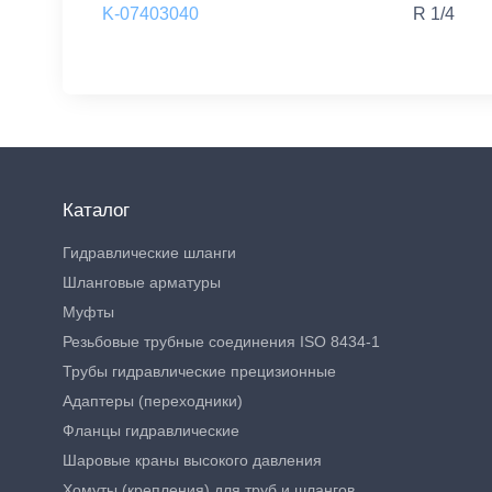
K-07403040
R 1/4
Каталог
Гидравлические шланги
Шланговые арматуры
Муфты
Резьбовые трубные соединения ISO 8434-1
Трубы гидравлические прецизионные
Адаптеры (переходники)
Фланцы гидравлические
Шаровые краны высокого давления
Хомуты (крепления) для труб и шлангов