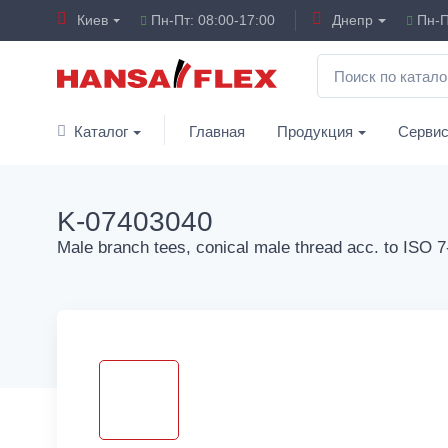
Киев
Пн-Пт: 08:00-17:00
Днепр
Пн-П
Каталог
Главная
Продукция
Серви
K-07403040
Male branch tees, conical male thread acc. to ISO 7-