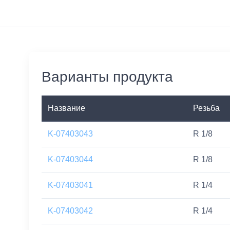
Варианты продукта
Название
Резьба
K-07403043
R 1/8
K-07403044
R 1/8
K-07403041
R 1/4
K-07403042
R 1/4