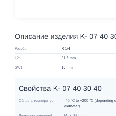
Описание изделия K- 07 40 3
Резьба:
R 1/4
L2:
21.5 mm
SW1:
16 mm
Свойства K- 07 40 30 40
Область температур:
-40 °C to +200 °C (depending o
diameter)
Диапазон давлений:
Max. 25 bar