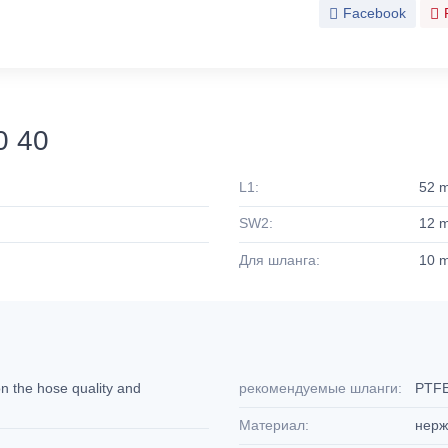
Facebook
0 40
L1:
52 
SW2:
12 
Для шланга:
10 
n the hose quality and
рекомендуемые шланги:
PTFE
Материал:
нерж