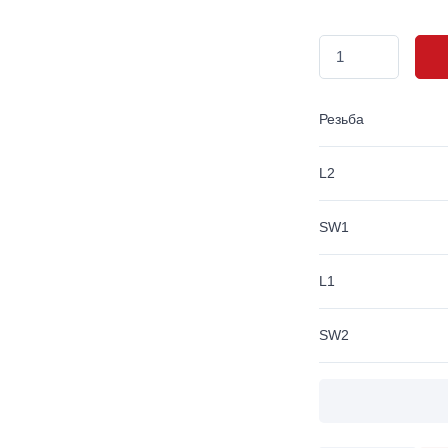
Резьба
L2
SW1
L1
SW2