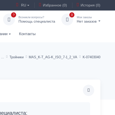
RU
Избранное (0)
История (0)
?
0
Возникли вопросы?
Мои заказы
Помощь специалиста
Нет заказов
ании
Контакты
Тройники
MAS_K-T_AG-K_ISO_7-1_2_VA
K-07403040
ециалиста: