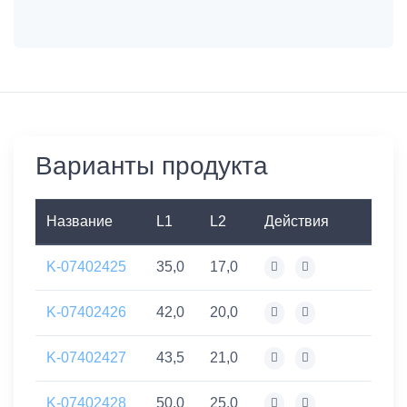
Варианты продукта
Название
L1
L2
Действия
K-07402425
35,0
17,0
K-07402426
42,0
20,0
K-07402427
43,5
21,0
K-07402428
50,0
25,0