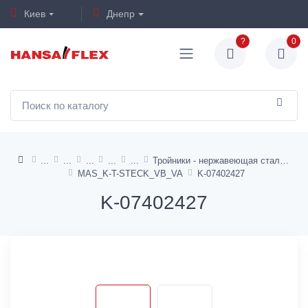
Киев
Днепр
?
0
Тройники - нержавеющая сталь
MAS_K-T-STECK_VB_VA
K-07402427
K-07402427