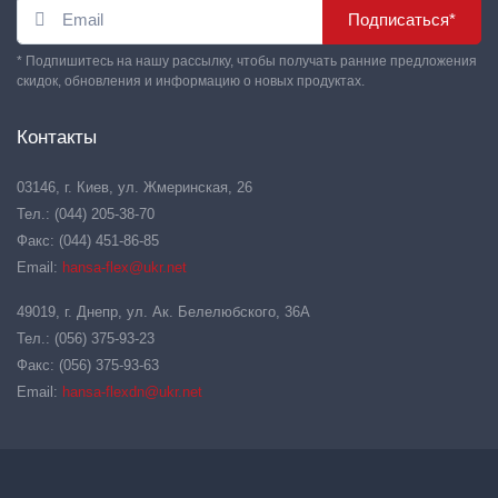
Подписаться*
* Подпишитесь на нашу рассылку, чтобы получать ранние предложения
скидок, обновления и информацию о новых продуктах.
Контакты
03146, г. Киев, ул. Жмеринская, 26
Тел.: (044) 205-38-70
Факс: (044) 451-86-85
Email:
hansa-flex@ukr.net
49019, г. Днепр, ул. Ак. Белелюбского, 36А
Тел.: (056) 375-93-23
Факс: (056) 375-93-63
Email:
hansa-flexdn@ukr.net