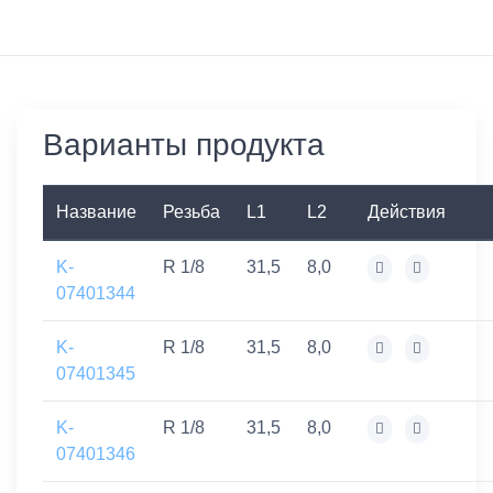
Варианты продукта
Название
Резьба
L1
L2
Действия
K-
R 1/8
31,5
8,0
07401344
K-
R 1/8
31,5
8,0
07401345
K-
R 1/8
31,5
8,0
07401346