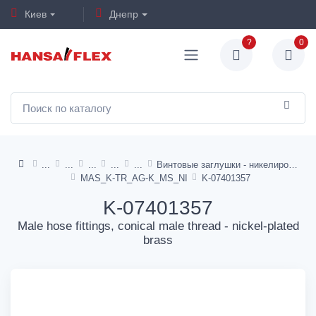
Киев
Днепр
?
0
Винтовые заглушки - никелированная латунь
MAS_K-TR_AG-K_MS_NI
K-07401357
K-07401357
Male hose fittings, conical male thread - nickel-plated
brass