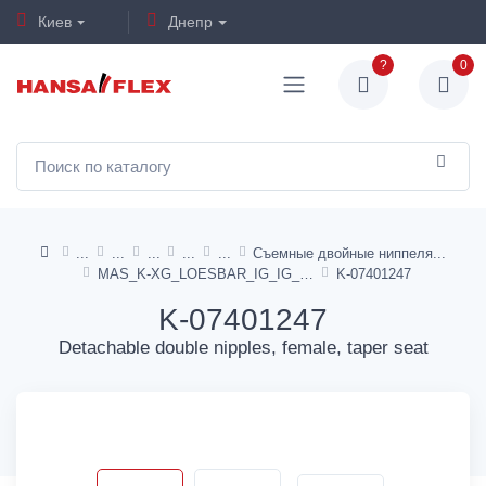
Киев
Днепр
?
0
Съемные двойные ниппеля
MAS_K-XG_LOESBAR_IG_IG_KONISCHDICH
K-07401247
K-07401247
Detachable double nipples, female, taper seat