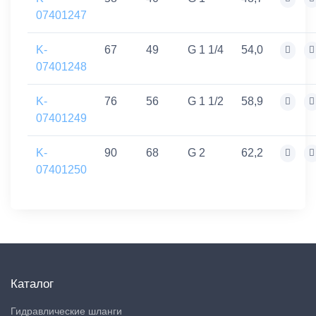
07401247
K-
67
49
G 1 1/4
54,0
07401248
K-
76
56
G 1 1/2
58,9
07401249
K-
90
68
G 2
62,2
07401250
Каталог
Гидравлические шланги