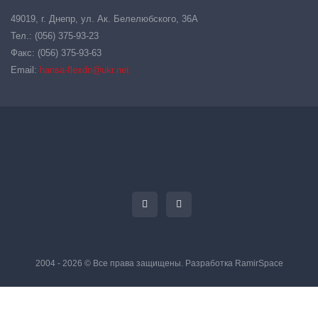
49019, г. Днепр, ул. Ак. Белелюбского, 36А
Тел.: (056) 375-93-23
Факс: (056) 375-93-63
Email:
hansa-flexdn@ukr.net
2004 - 2026 © Все права защищены. Разработка
RamirSpace