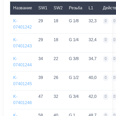
Название
SW1
SW2
Резьба
L1
Дейст
K-
29
18
G 1/8
32,3
07401242
K-
29
18
G 1/4
32,4
07401243
K-
34
22
G 3/8
34,7
07401244
K-
39
26
G 1/2
40,0
07401245
K-
47
32
G 3/4
42,0
07401246
K-
58
40
G 1
48,7