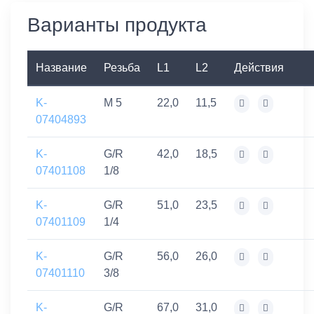
Варианты продукта
Название
Резьба
L1
L2
Действия
K-
M 5
22,0
11,5
07404893
K-
G/R
42,0
18,5
07401108
1/8
K-
G/R
51,0
23,5
07401109
1/4
K-
G/R
56,0
26,0
07401110
3/8
K-
G/R
67,0
31,0