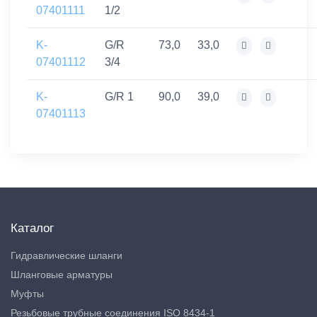
07401111
1/2
K-
G/R
73,0
33,0
07401112
3/4
K-
G/R 1
90,0
39,0
07401113
Каталог
Гидравлические шланги
Шланговые арматуры
Муфты
Резьбовые трубные соединения ISO 8434-1