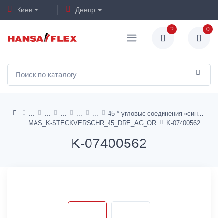
Киев
Днепр
?
0
45 ° угловые соединения »синяя серия
MAS_K-STECKVERSCHR_45_DRE_AG_OR
K-07400562
K-07400562