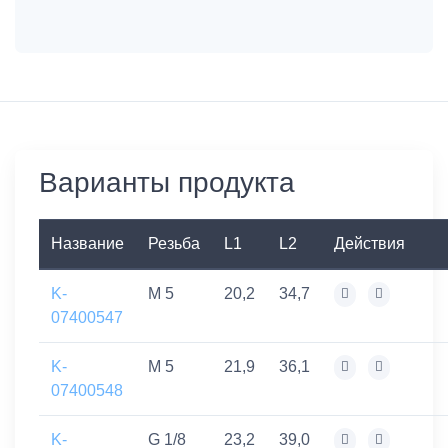
Варианты продукта
Название
Резьба
L1
L2
Действия
K-
M 5
20,2
34,7
07400547
K-
M 5
21,9
36,1
07400548
K-
G 1/8
23,2
39,0