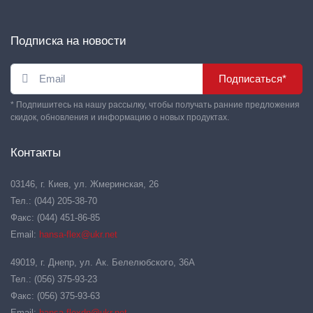
Подписка на новости
Подписаться*
* Подпишитесь на нашу рассылку, чтобы получать ранние предложения
скидок, обновления и информацию о новых продуктах.
Контакты
03146, г. Киев, ул. Жмеринская, 26
Тел.: (044) 205-38-70
Факс: (044) 451-86-85
Email:
hansa-flex@ukr.net
49019, г. Днепр, ул. Ак. Белелюбского, 36А
Тел.: (056) 375-93-23
Факс: (056) 375-93-63
Email:
hansa-flexdn@ukr.net