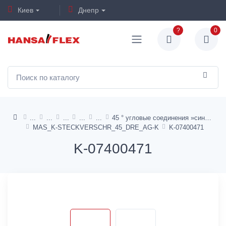
Киев
Днепр
?
0
45 ° угловые соединения »синяя серия
MAS_K-STECKVERSCHR_45_DRE_AG-K
K-07400471
K-07400471