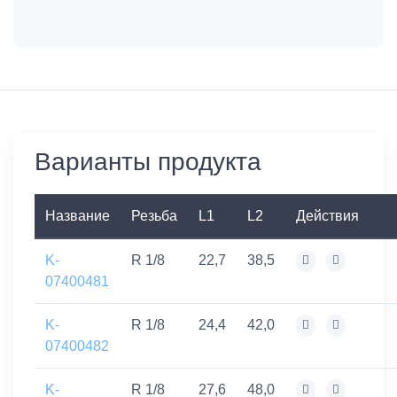
Варианты продукта
Название
Резьба
L1
L2
Действия
K-
R 1/8
22,7
38,5
07400481
K-
R 1/8
24,4
42,0
07400482
K-
R 1/8
27,6
48,0