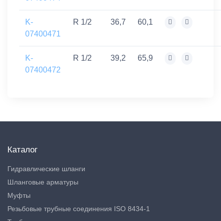
K-
R 1/2
36,7
60,1
07400471
K-
R 1/2
39,2
65,9
07400472
Каталог
Гидравлические шланги
Шланговые арматуры
Муфты
Резьбовые трубные соединения ISO 8434-1