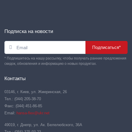
Подписка на новости
Подписаться*
* Подпишитесь на нашу рассылку, чтобы получать ранние предложения
скидок, обновления и информацию о новых продуктах.
Контакты
03146, г. Киев, ул. Жмеринская, 26
Тел.: (044) 205-38-70
Факс: (044) 451-86-85
Email:
hansa-flex@ukr.net
49019, г. Днепр, ул. Ак. Белелюбского, 36А
Тел.: (056) 375-93-23