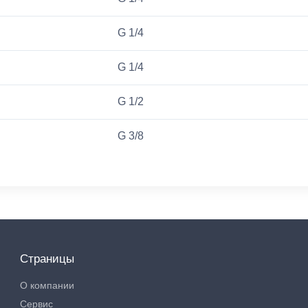
G 1/4
G 1/4
G 1/2
G 3/8
Страницы
О компании
Сервис