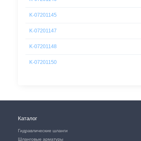
K-07201145
K-07201147
K-07201148
K-07201150
Каталог
Гидравлические шланги
Шланговые арматуры