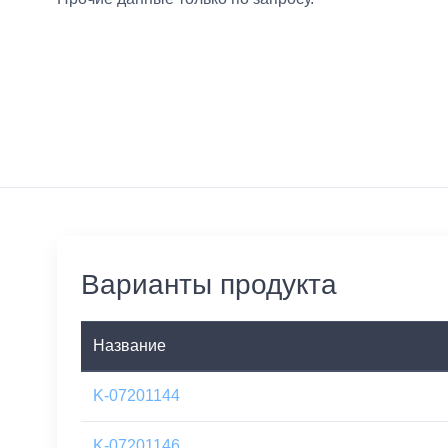
Варианты продукта
Название
K-07201144
K-07201146