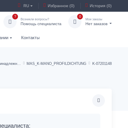
RU
Избранное (0)
История (0)
?
0
Возникли вопросы?
Мои заказы
Помощь специалиста
Нет заказов
ании
Контакты
Манометрические принадлежности
MAS_K-MANO_PROFILDICHTUNG
K-07201148
ециалиста: