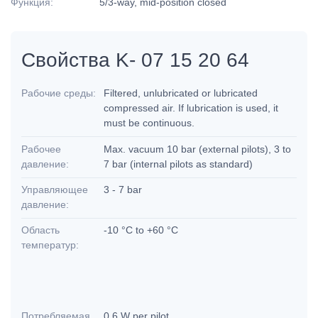
Функция:
5/3-way, mid-position closed
Свойства K- 07 15 20 64
Рабочие среды:
Filtered, unlubricated or lubricated
compressed air. If lubrication is used, it
must be continuous.
Рабочее
Max. vacuum 10 bar (external pilots), 3 to
давление:
7 bar (internal pilots as standard)
Управляющее
3 - 7 bar
давление:
Область
-10 °C to +60 °C
температур:
Потребляемая
0.6 W per pilot