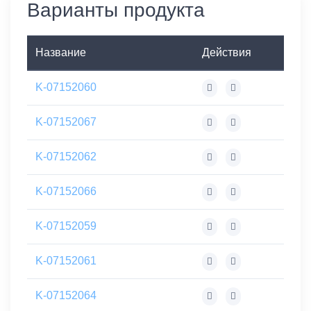
Варианты продукта
Название
Действия
K-07152060
K-07152067
K-07152062
K-07152066
K-07152059
K-07152061
K-07152064