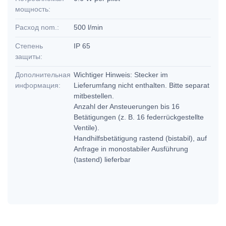
мощность:
Расход nom.:
500 l/min
Степень
IP 65
защиты:
Дополнительная
Wichtiger Hinweis: Stecker im
информация:
Lieferumfang nicht enthalten. Bitte separat
mitbestellen.
Anzahl der Ansteuerungen bis 16
Betätigungen (z. B. 16 federrückgestellte
Ventile).
Handhilfsbetätigung rastend (bistabil), auf
Anfrage in monostabiler Ausführung
(tastend) lieferbar