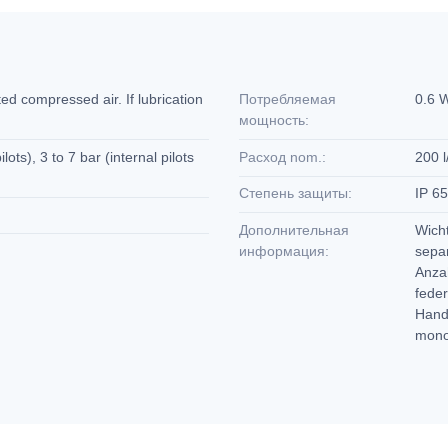
ted compressed air. If lubrication
Потребляемая
0.6 W
мощность:
ts), 3 to 7 bar (internal pilots
Расход nom.:
200 l
Степень защиты:
IP 6
Дополнительная
Wicht
информация:
separ
Anzah
feder
Handh
monos