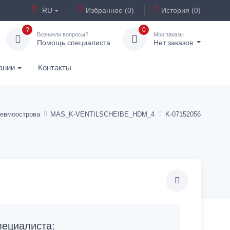
RU
Избранное (0)
История (0)
?
0
Возникли вопросы?
Мои заказы
Помощь специалиста
Нет заказов
ании
Контакты
евмоострова
MAS_K-VENTILSCHEIBE_HDM_4
K-07152056
ециалиста: