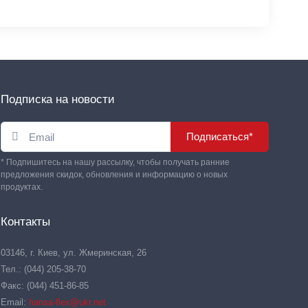
Подписка на новости
Подписаться*
* Подпишитесь на нашу рассылку, чтобы получать ранние
предложения скидок, обновления и информацию о новых
продуктах.
Контакты
03146, г. Киев, ул. Жмеринская, 26
Тел.: (044) 205-38-70
Факс: (044) 451-86-85
Email:
hansa-flex@ukr.net