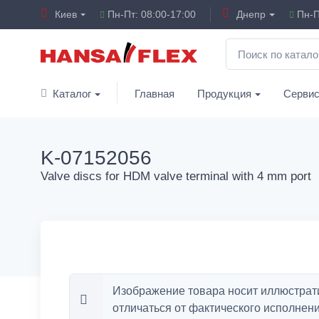
Киев
Пн-Пт: 08:00-17:00
Днепр
Пн-П
Каталог
Главная
Продукция
Серви
K-07152056
Valve discs for HDM valve terminal with 4 mm port
Изображение товара носит иллюстрат
отличаться от фактического исполнени