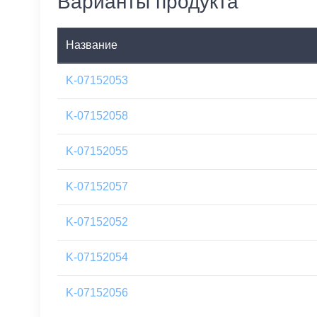
Варианты продукта
Название
K-07152053
K-07152058
K-07152055
K-07152057
K-07152052
K-07152054
K-07152056