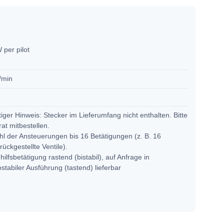
 per pilot
/min
5
iger Hinweis: Stecker im Lieferumfang nicht enthalten. Bitte
at mitbestellen.
l der Ansteuerungen bis 16 Betätigungen (z. B. 16
rückgestellte Ventile).
ilfsbetätigung rastend (bistabil), auf Anfrage in
tabiler Ausführung (tastend) lieferbar