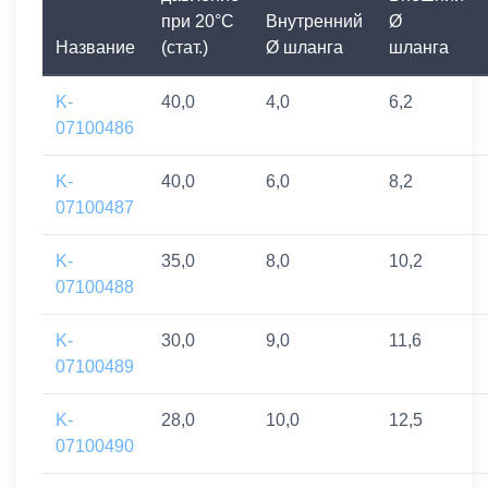
при 20°C
Внутренний
Ø
Название
(стат.)
Ø шланга
шланга
K-
40,0
4,0
6,2
07100486
K-
40,0
6,0
8,2
07100487
K-
35,0
8,0
10,2
07100488
K-
30,0
9,0
11,6
07100489
K-
28,0
10,0
12,5
07100490