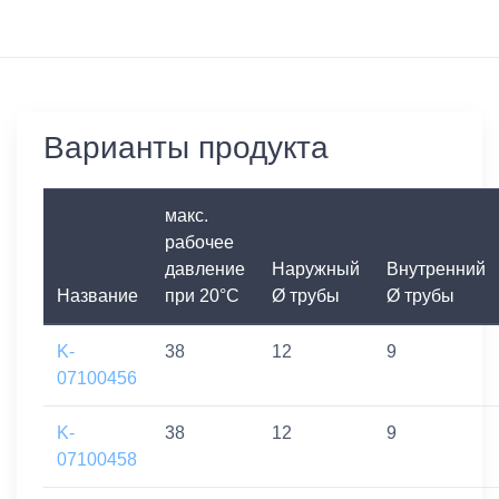
Варианты продукта
макс.
рабочее
давление
Наружный
Внутренний
Название
при 20°C
Ø трубы
Ø трубы
K-
38
12
9
07100456
K-
38
12
9
07100458