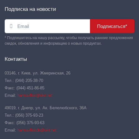
Подписка на новости
Подписаться*
* Подпишитесь на нашу рассылку, чтобы получать ранние предложения
скидок, обновления и информацию о новых продуктах.
Контакты
03146, г. Киев, ул. Жмеринская, 26
Тел.: (044) 205-38-70
Факс: (044) 451-86-85
Email:
hansa-flex@ukr.net
49019, г. Днепр, ул. Ак. Белелюбского, 36А
Тел.: (056) 375-93-23
Факс: (056) 375-93-63
Email:
hansa-flexdn@ukr.net