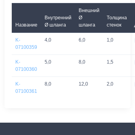
Внешний
Внутренний
Ø
Толщина
Название
Ø шланга
шланга
стенок
K-
4,0
6,0
1,0
07100359
K-
5,0
8,0
1,5
07100360
K-
8,0
12,0
2,0
07100361