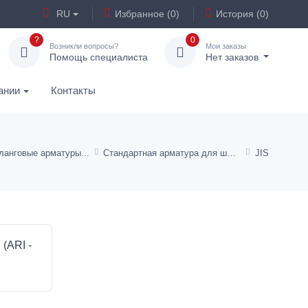
RU
Избранное (0)
История (0)
?
0
Возникли вопросы?
Мои заказы
Помощь специалиста
Нет заказов
ании
Контакты
ланговые арматуры
Стандартная арматура для шлангов TE, KP, от HD 100 до HD 400
JIS
 (ARI -