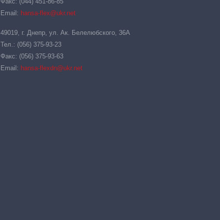
Факс: (044) 451-86-85
Email:
hansa-flex@ukr.net
49019, г. Днепр, ул. Ак. Белелюбского, 36А
Тел.: (056) 375-93-23
Факс: (056) 375-93-63
Email:
hansa-flexdn@ukr.net