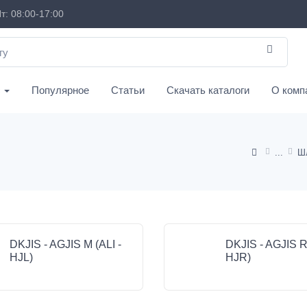
т: 08:00-17:00
с
Популярное
Статьи
Скачать каталоги
О комп
Ш
DKJIS - AGJIS M (ALI -
DKJIS - AGJIS R
HJL)
HJR)