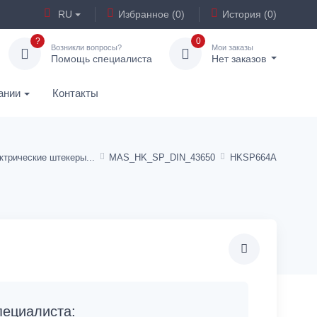
RU
Избранное (0)
История (0)
?
0
Возникли вопросы?
Мои заказы
Помощь специалиста
Нет заказов
ании
Контакты
ктрические штекеры
MAS_HK_SP_DIN_43650
HKSP664A
ециалиста: