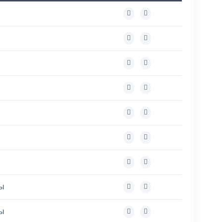
ты
ты