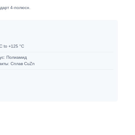
дарт 4-полюсн.
°C to +125 °C
ус: Полиамид
акты: Сплав CuZn
5