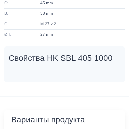
C:
45 mm
B:
38 mm
G:
M 27 x 2
Ø I:
27 mm
Свойства HK SBL 405 1000
Варианты продукта