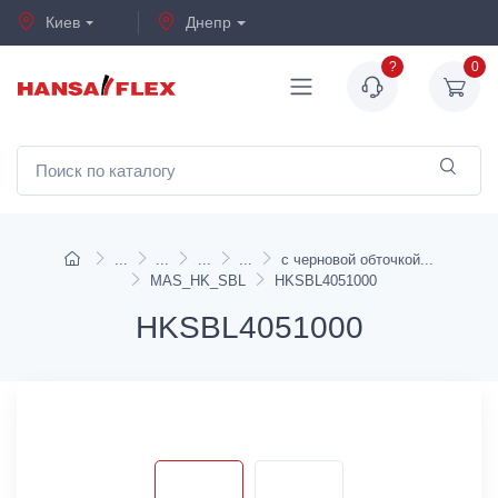
Киев
Днепр
?
0
с черновой обточкой
MAS_HK_SBL
HKSBL4051000
HKSBL4051000