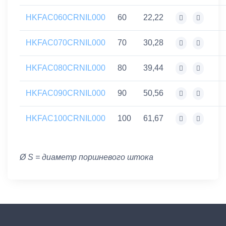
HKFAC060CRNIL000
60
22,22
HKFAC070CRNIL000
70
30,28
HKFAC080CRNIL000
80
39,44
HKFAC090CRNIL000
90
50,56
HKFAC100CRNIL000
100
61,67
Ø S = диаметр поршневого штока