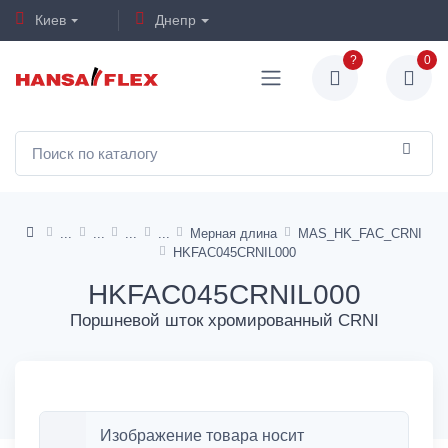
Киев
Днепр
?
0
Мерная длина
MAS_HK_FAC_CRNI
HKFAC045CRNIL000
HKFAC045CRNIL000
Поршневой шток хромированный CRNI
Изображение товара носит