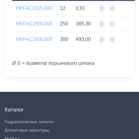
HKFAC012L000
12
0,91
HKFAC250L000
250
385,30
HKFAC300L000
300
493,00
Ø S = диаметр поршневого штока
Каталог
Гидравлические шланги
Шланговые арматуры
Муфты