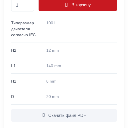
В корзину
Типоразмер
100 L
двигателя
согласно IEC
H2
12 mm
L1
140 mm
H1
8 mm
D
20 mm
Скачать файл PDF