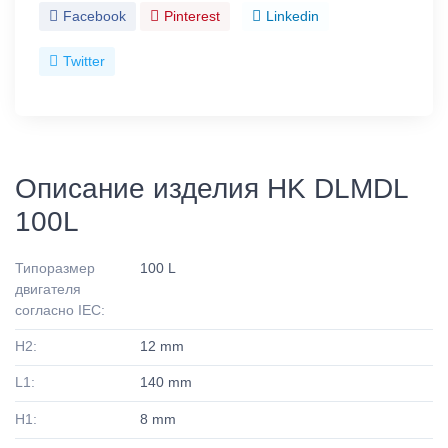
Facebook
Pinterest
Linkedin
Twitter
Описание изделия HK DLMDL
100L
Типоразмер
100 L
двигателя
согласно IEC:
H2:
12 mm
L1:
140 mm
H1:
8 mm