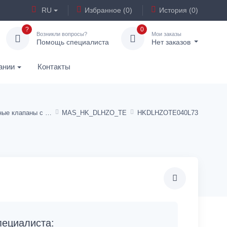
RU
Избранное (0)
История (0)
?
0
Возникли вопросы?
Мои заказы
Помощь специалиста
Нет заказов
ании
Контакты
Пропорциональные клапаны с электроуправлением NG 6
MAS_HK_DLHZO_TE
HKDLHZOTE040L73
ециалиста: