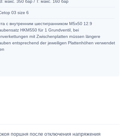
 B: макс. 350 бар / T: макс. 160 бар
Cetop 03 size 6
нта с внутренним шестигранником М5х50 12.9
aubensatz HKM550 für 1 Grundventil, bei
nverkettungen mit Zwischenplatten müssen längere
auben entsprechend der jeweiligen Plattenhöhen verwendet
den
покоя поршня после отключения напряжения