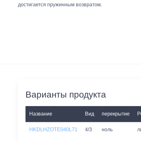
достигается пружинным возвратом.
Варианты продукта
Название
Вид
перекрытие
Р
HKDLHZOTE040L71
4/3
ноль
л