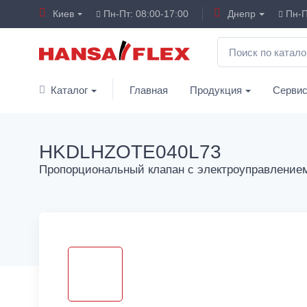
Киев
Пн-Пт: 08:00-17:00
Днепр
Пн-П
Каталог
Главная
Продукция
Серви
HKDLHZOTE040L73
Пропорциональный клапан с электроуправлени