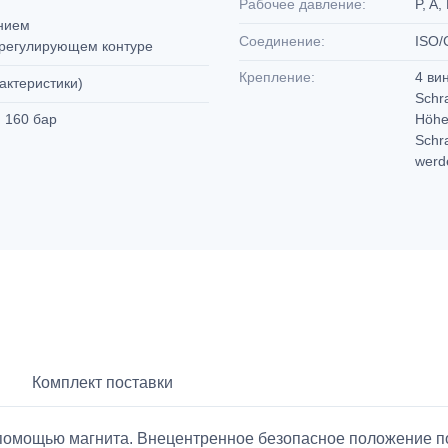
Рабочее давление:
P, A,
ением
Соединение:
ISO/
 регулирующем контуре
Крепление:
4 ви
рактеристики)
Schr
с. 160 бар
Höhe
Schr
wer
Комплект поставки
с помощью магнита. Внецентренное безопасное положение 