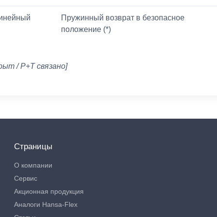
инейный
Пружинный возврат в безопасное
положение (*)
рыт / P+T связано]
Страницы
О компании
Сервис
Акционная продукция
Аналоги Hansa-Flex