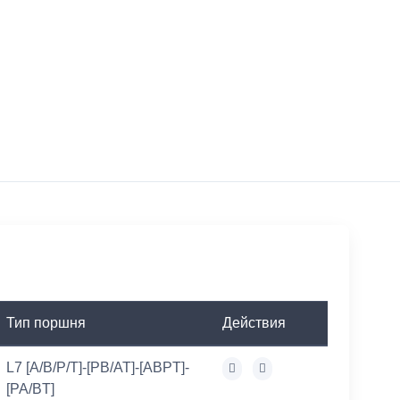
Тип поршня
Действия
L7 [A/B/P/T]-[PB/AT]-[ABPT]-
[PA/BT]