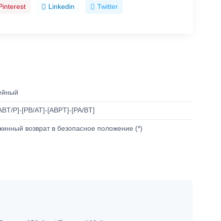
Pinterest
Linkedin
Twitter
ейный
ABT/P]-[PB/AT]-[ABPT]-[PA/BT]
инный возврат в безопасное положение (*)