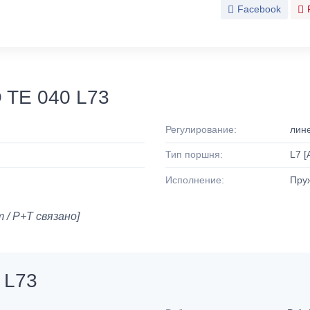
Facebook
 TE 040 L73
Регулирование:
лин
Тип поршня:
L7 [
Исполнение:
Пруж
 / P+T связано]
 L73