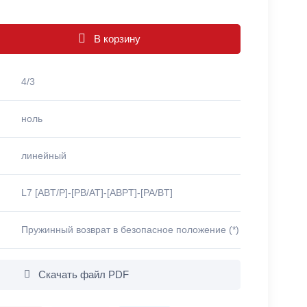
В корзину
4/3
ноль
линейный
L7 [ABT/P]-[PB/AT]-[ABPT]-[PA/BT]
Пружинный возврат в безопасное положение (*)
Скачать файл PDF