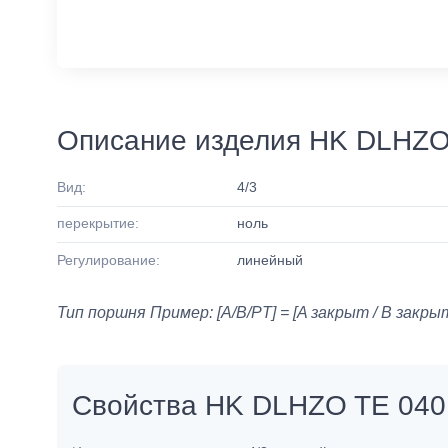
Описание изделия HK DLHZO
Вид:
4/3
перекрытие:
ноль
Регулирование:
линейный
Тип поршня Пример: [A/B/PT] = [A закрыт / B закрыт
Свойства HK DLHZO TE 040