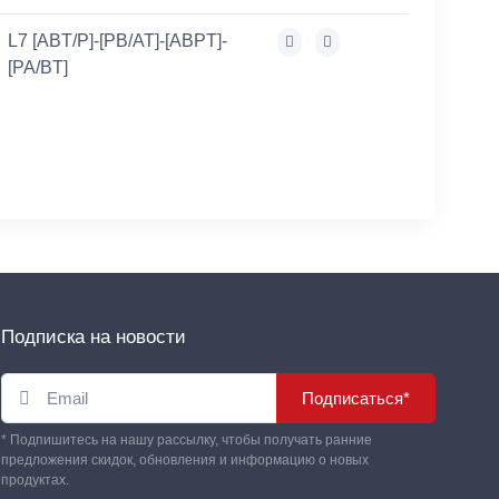
L7 [ABT/P]-[PB/AT]-[ABPT]-
[PA/BT]
Подписка на новости
Подписаться*
* Подпишитесь на нашу рассылку, чтобы получать ранние
предложения скидок, обновления и информацию о новых
продуктах.