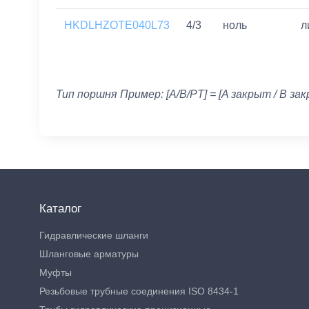
HKDLHZOTE040L73
4/3
ноль
л
Тип поршня Пример: [A/B/PT] = [A закрыт / B зак
Каталог
Гидравлические шланги
Шланговые арматуры
Муфты
Резьбовые трубные соединения ISO 8434-1