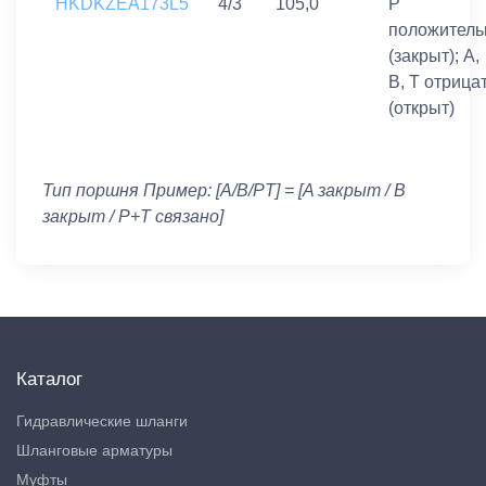
HKDKZEA173L5
4/3
105,0
P
положитель
(закрыт); A,
B, T отрицат
(открыт)
Тип поршня Пример: [A/B/PT] = [A закрыт / B
закрыт / P+T связано]
Каталог
Гидравлические шланги
Шланговые арматуры
Муфты