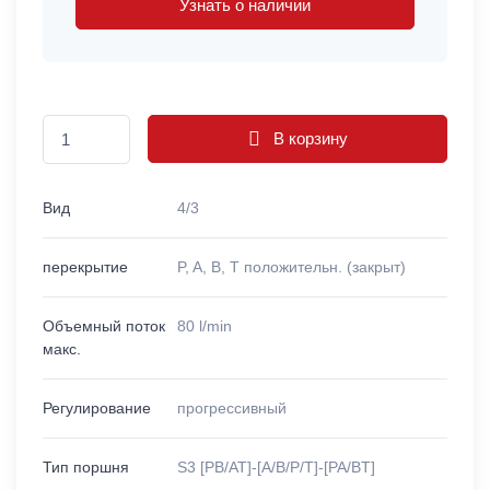
Узнать о наличии
В корзину
Вид
4/3
перекрытие
P, A, B, T положительн. (закрыт)
Объемный поток
80 l/min
макс.
Регулирование
прогрессивный
Тип поршня
S3 [PB/AT]-[A/B/P/T]-[PA/BT]