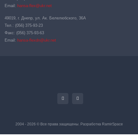
Email:
hansa-flex@ukr.net
49019, г. Днепр, ул. Ак. Белелюбского, 36А
Тел.: (056) 375-93-23
Факс: (056) 375-93-63
Email:
hansa-flexdn@ukr.net
2004 - 2026 © Все права защищены. Разработка
RamirSpace