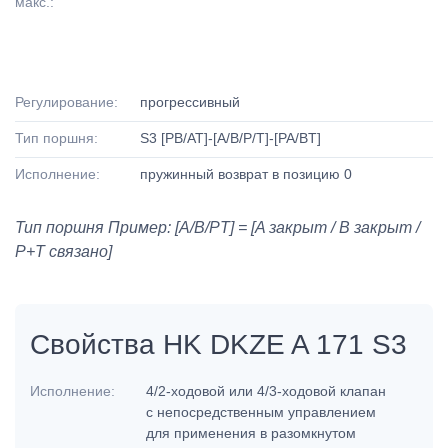
макс.:
Регулирование:
прогрессивный
Тип поршня:
S3 [PB/AT]-[A/B/P/T]-[PA/BT]
Исполнение:
пружинный возврат в позицию 0
Тип поршня Пример: [A/B/PT] = [A закрыт / B закрыт /
P+T связано]
Свойства HK DKZE A 171 S3
Исполнение:
4/2-ходовой или 4/3-ходовой клапан
с непосредственным управлением
для применения в разомкнутом