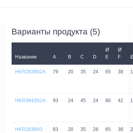
Варианты продукта (5)
Ø
Ø
Название
A
B
C
D
E
F
HKR2838N2A
79
20
35
24
65
38
1
HKR3842N2A
93
24
45
24
80
42
1
HKR2838N3
83
20
35
28
65
38
2