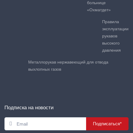
больнице
«Охматдет»
Правила
эксплуатации
рукавов
высокого
давления
Металлорукав нержавеющий для отвода
выхлопных газов
Подписка на новости
Подписаться*