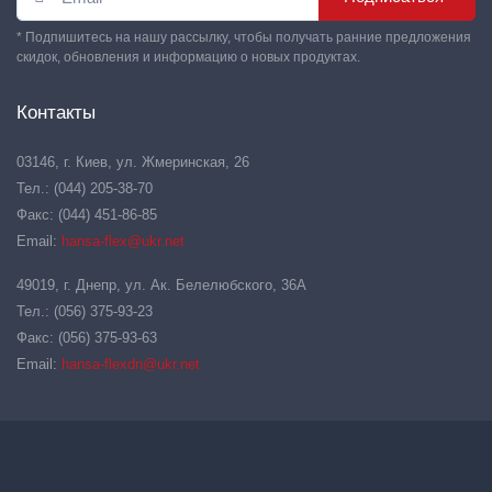
* Подпишитесь на нашу рассылку, чтобы получать ранние предложения
скидок, обновления и информацию о новых продуктах.
Контакты
03146, г. Киев, ул. Жмеринская, 26
Тел.: (044) 205-38-70
Факс: (044) 451-86-85
Email:
hansa-flex@ukr.net
49019, г. Днепр, ул. Ак. Белелюбского, 36А
Тел.: (056) 375-93-23
Факс: (056) 375-93-63
Email:
hansa-flexdn@ukr.net