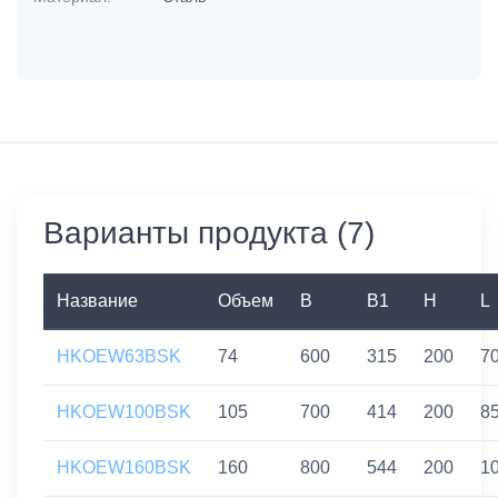
Варианты продукта (7)
Название
Объем
B
B1
H
L
HKOEW63BSK
74
600
315
200
7
HKOEW100BSK
105
700
414
200
8
HKOEW160BSK
160
800
544
200
1