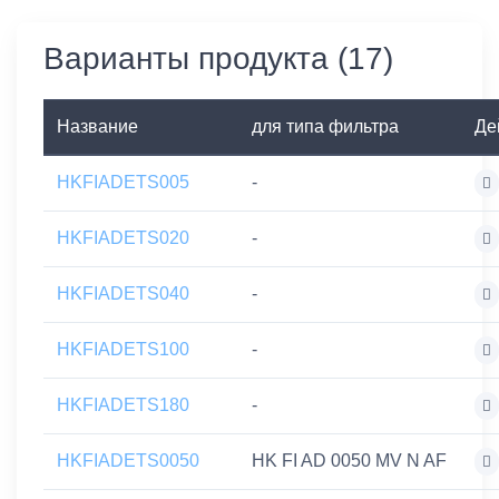
Варианты продукта (17)
Название
для типа фильтра
Де
HKFIADETS005
-
HKFIADETS020
-
HKFIADETS040
-
HKFIADETS100
-
HKFIADETS180
-
HKFIADETS0050
HK FI AD 0050 MV N AF