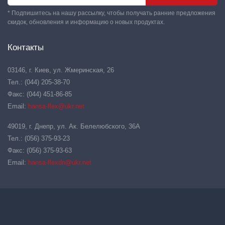
* Подпишитесь на нашу рассылку, чтобы получать ранние предложения
скидок, обновления и информацию о новых продуктах.
Контакты
03146, г. Киев, ул. Жмеринская, 26
Тел.: (044) 205-38-70
Факс: (044) 451-86-85
Email:
hansa-flex@ukr.net
49019, г. Днепр, ул. Ак. Белелюбского, 36А
Тел.: (056) 375-93-23
Факс: (056) 375-93-63
Email:
hansa-flexdn@ukr.net