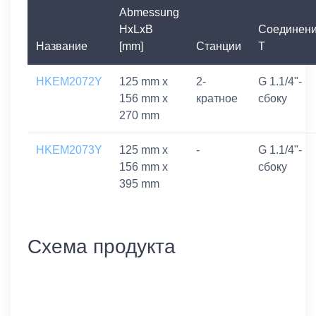
Abmessung
HxLxB
Соединен
Название
[mm]
Станции
T
HKEM2072Y
125 mm x
2-
G 1.1/4"-
156 mm x
кратное
сбоку
270 mm
HKEM2073Y
125 mm x
-
G 1.1/4"-
156 mm x
сбоку
395 mm
Схема продукта