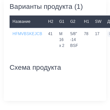
Варианты продукта (1)
Название
H2
G1
G2
H1
SW
Д
HFMVBSKEJCB
41
M
5/8″
78
17
16
-14
x 2
BSF
Схема продукта