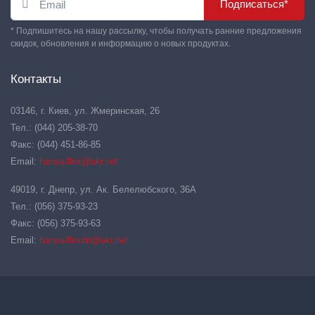
Подписаться*
* Подпишитесь на нашу рассылку, чтобы получать ранние предложения
скидок, обновления и информацию о новых продуктах.
Контакты
03146, г. Киев, ул. Жмеринская, 26
Тел.: (044) 205-38-70
Факс: (044) 451-86-85
Email:
hansa-flex@ukr.net
49019, г. Днепр, ул. Ак. Белелюбского, 36А
Тел.: (056) 375-93-23
Факс: (056) 375-93-63
Email:
hansa-flexdn@ukr.net