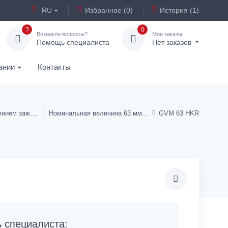
RU
Избранное (0)
История (1)
?
0
Возникли вопросы?
Мои заказы
Помощь специалиста
Нет заказов
ании
Контакты
Манометры с креплением зажимного кольца
Номинальная величина 63 мм
GVM 63 HKR
специалиста: