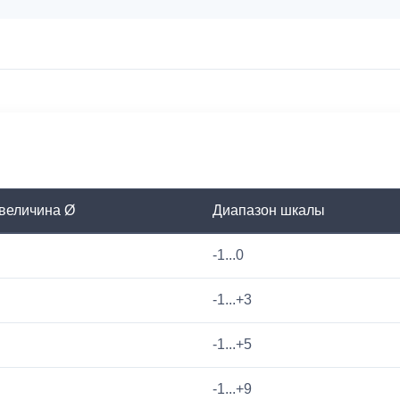
величина Ø
Диапазон шкалы
-1...0
-1...+3
-1...+5
-1...+9