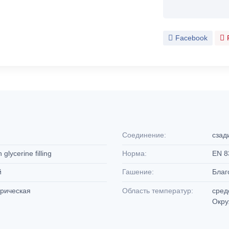
Facebook
Соединение:
сзад
glycerine filling
Норма:
EN 8
й
Гашение:
Благ
дрическая
Область температур:
сред
Окру