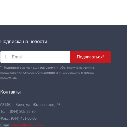
Подписка на новости
Подписаться*
* Подпишитесь на нашу рассылку, чтобы получать ранние
предложения скидок, обновления и информацию о новых
продуктах.
Контакты
03146, г. Киев, ул. Жмеринская, 26
Тел.: (044) 205-38-70
Факс: (044) 451-86-85
Email:
hansa-flex@ukr.net