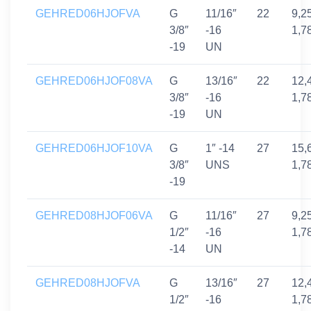
GEHRED06HJOFVA
G
11/16″
22
9,2
3/8″
-16
1,7
-19
UN
GEHRED06HJOF08VA
G
13/16″
22
12,
3/8″
-16
1,7
-19
UN
GEHRED06HJOF10VA
G
1″ -14
27
15,
3/8″
UNS
1,7
-19
GEHRED08HJOF06VA
G
11/16″
27
9,2
1/2″
-16
1,7
-14
UN
GEHRED08HJOFVA
G
13/16″
27
12,
1/2″
-16
1,7