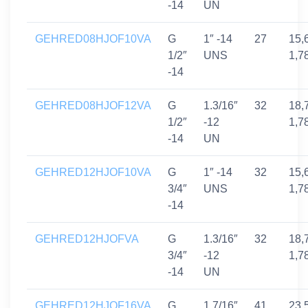
-14
UN
GEHRED08HJOF10VA
G
1″ -14
27
15,
1/2″
UNS
1,7
-14
GEHRED08HJOF12VA
G
1.3/16″
32
18,
1/2″
-12
1,7
-14
UN
GEHRED12HJOF10VA
G
1″ -14
32
15,
3/4″
UNS
1,7
-14
GEHRED12HJOFVA
G
1.3/16″
32
18,
3/4″
-12
1,7
-14
UN
GEHRED12HJOF16VA
G
1.7/16″
41
23,