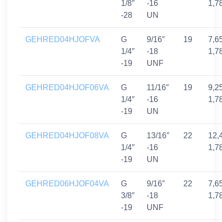
1/8″
-16
1,7
-28
UN
GEHRED04HJOFVA
G
9/16″
19
7,6
1/4″
-18
1,7
-19
UNF
GEHRED04HJOF06VA
G
11/16″
19
9,2
1/4″
-16
1,7
-19
UN
GEHRED04HJOF08VA
G
13/16″
22
12,
1/4″
-16
1,7
-19
UN
GEHRED06HJOF04VA
G
9/16″
22
7,6
3/8″
-18
1,7
-19
UNF