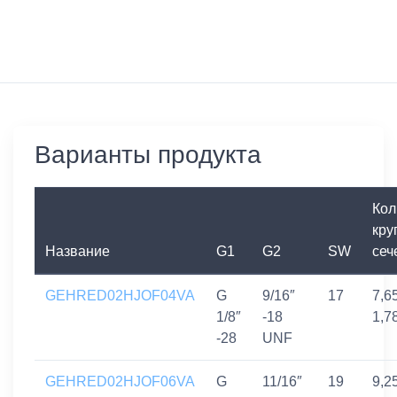
Варианты продукта
Кол
кру
Название
G1
G2
SW
сеч
GEHRED02HJOF04VA
G
9/16″
17
7,6
1/8″
-18
1,7
-28
UNF
GEHRED02HJOF06VA
G
11/16″
19
9,2