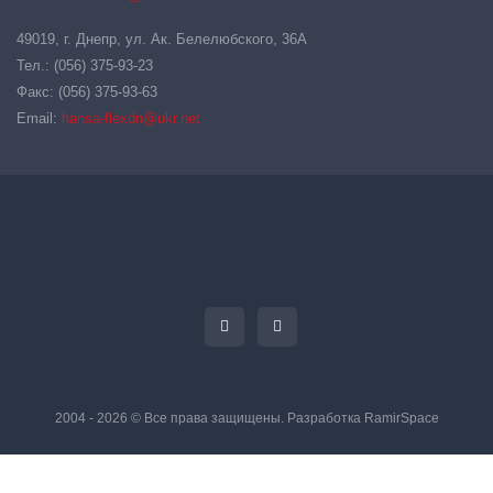
49019, г. Днепр, ул. Ак. Белелюбского, 36А
Тел.: (056) 375-93-23
Факс: (056) 375-93-63
Email:
hansa-flexdn@ukr.net
2004 - 2026 © Все права защищены. Разработка
RamirSpace