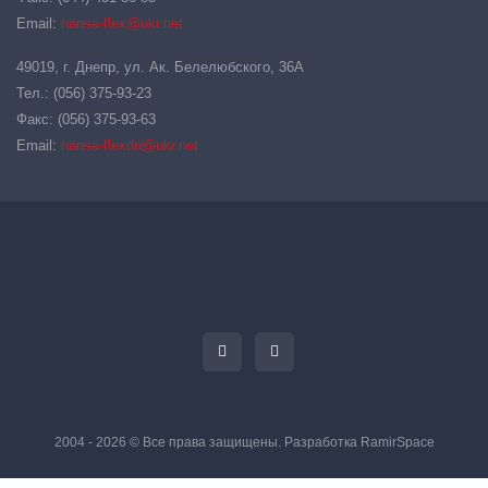
Email:
hansa-flex@ukr.net
49019, г. Днепр, ул. Ак. Белелюбского, 36А
Тел.: (056) 375-93-23
Факс: (056) 375-93-63
Email:
hansa-flexdn@ukr.net
2004 - 2026 © Все права защищены. Разработка
RamirSpace