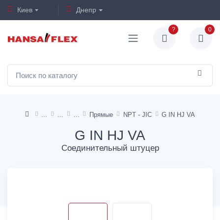
Киев
Днепр
?
0
Прямые
NPT - JIC
G IN HJ VA
G IN HJ VA
Соединительный штуцер