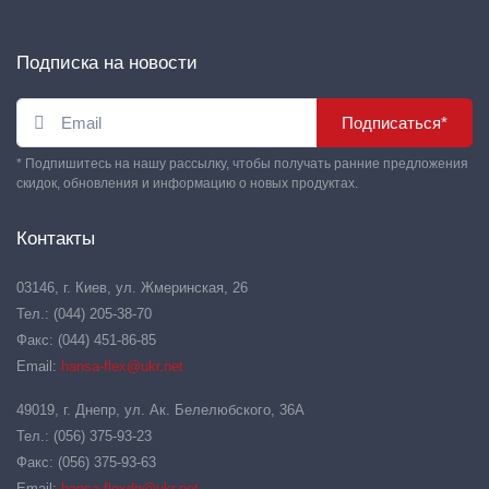
Подписка на новости
Подписаться*
* Подпишитесь на нашу рассылку, чтобы получать ранние предложения
скидок, обновления и информацию о новых продуктах.
Контакты
03146, г. Киев, ул. Жмеринская, 26
Тел.: (044) 205-38-70
Факс: (044) 451-86-85
Email:
hansa-flex@ukr.net
49019, г. Днепр, ул. Ак. Белелюбского, 36А
Тел.: (056) 375-93-23
Факс: (056) 375-93-63
Email:
hansa-flexdn@ukr.net