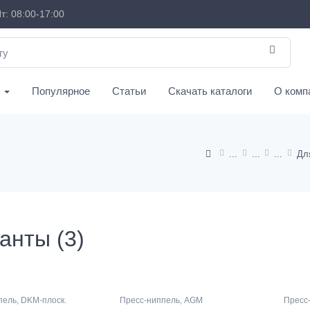
т: 08:00-17:00
с
Популярное
Статьи
Скачать каталоги
О комп
Дл
анты (3)
пель, DKM-плоск.
Пресс-ниппель, AGM
Пресс-