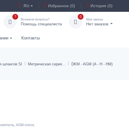
RU
Избранное (0)
История (0)
?
0
Возникли вопросы?
Мои заказы
Помощь специалиста
Нет заказов
ании
Контакты
я шлангов SI
Метрическая серия
DKM - AGM (A - H - HM)
ниппель, AGM-плоск.