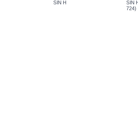
SIN H
SIN 
724)