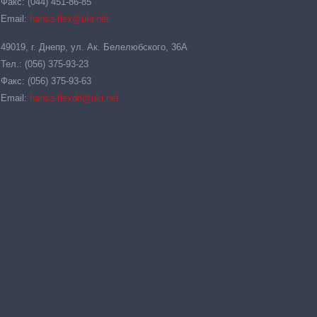
Факс: (044) 451-86-85
Email:
hansa-flex@ukr.net
49019, г. Днепр, ул. Ак. Белелюбского, 36А
Тел.: (056) 375-93-23
Факс: (056) 375-93-63
Email:
hansa-flexdn@ukr.net