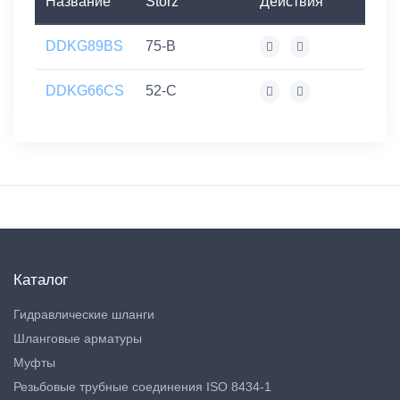
Название
Storz
Действия
DDKG89BS
75-B
DDKG66CS
52-C
Каталог
Гидравлические шланги
Шланговые арматуры
Муфты
Резьбовые трубные соединения ISO 8434-1