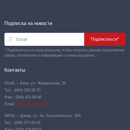
Подписка на новости
Подписаться*
* Подпишитесь на нашу рассылку, чтобы получать ранние предложения
скидок, обновления и информацию о новых продуктах.
Контакты
03146, г. Киев, ул. Жмеринская, 26
Тел.: (044) 205-38-70
Факс: (044) 451-86-85
Email:
hansa-flex@ukr.net
49019, г. Днепр, ул. Ак. Белелюбского, 36А
Тел.: (056) 375-93-23
Факс: (056) 375-93-63