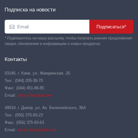
Подписка на новости
Подписаться*
* Подпишитесь на нашу рассылку, чтобы получать ранние предложения
скидок, обновления и информацию о новых продуктах.
Контакты
03146, г. Киев, ул. Жмеринская, 26
Тел.: (044) 205-38-70
Факс: (044) 451-86-85
Email:
hansa-flex@ukr.net
49019, г. Днепр, ул. Ак. Белелюбского, 36А
Тел.: (056) 375-93-23
Факс: (056) 375-93-63
Email:
hansa-flexdn@ukr.net